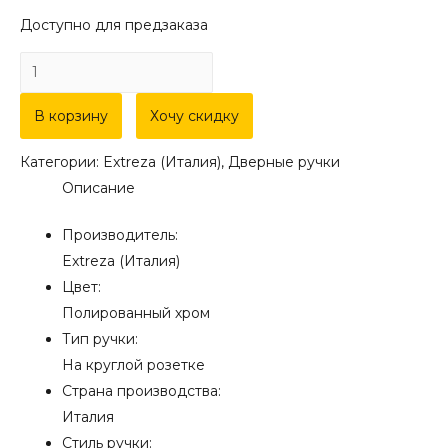
Доступно для предзаказа
Количество
товара
Дверная
В корзину
Хочу скидку
ручка
Категории:
Extreza (Италия)
,
Дверные ручки
Extreza
Описание
"VIGO"
(Виго)
Производитель:
324
Extreza (Италия)
на
Цвет:
розетке
Полированный хром
R06
Тип ручки:
полированный
На круглой розетке
хром
Страна производства:
F04
Италия
Стиль ручки: