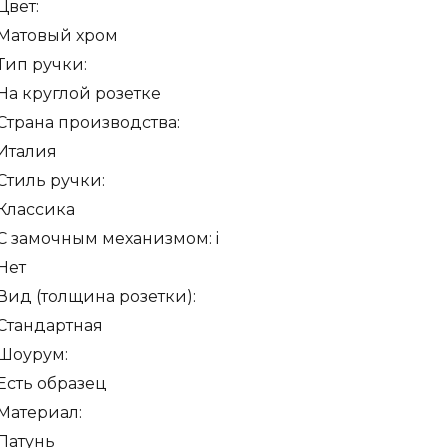
Цвет:
розетке
Матовый хром
R03
Тип ручки:
матовый
На круглой розетке
хром
Страна производства:
F05
Италия
Стиль ручки:
Классика
С замочным механизмом:
i
Нет
Вид (толщина розетки):
Стандартная
Шоурум:
Есть образец
Материал:
Латунь