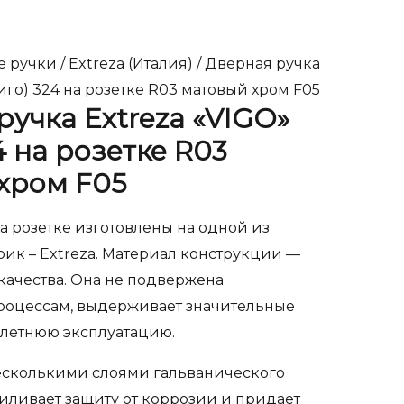
е ручки
/
Extreza (Италия)
/ Дверная ручка
Виго) 324 на розетке R03 матовый хром F05
ручка Extreza «VIGO»
4 на розетке R03
хром F05
 розетке изготовлены на одной из
ик – Extreza. Материал конструкции —
качества. Она не подвержена
оцессам, выдерживает значительные
олетнюю эксплуатацию.
есколькими слоями гальванического
иливает защиту от коррозии и придает