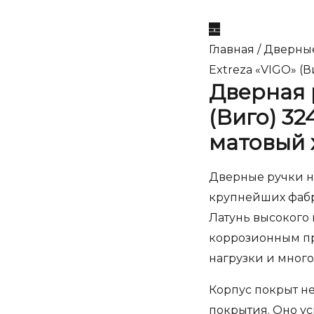
Главная
/
Дверны
Extreza «VIGO» (
Дверная 
(Виго) 32
матовый 
Дверные ручки на
крупнейших фабр
Латунь высокого 
коррозионным пр
нагрузки и мног
Корпус покрыт н
покрытия. Оно ус