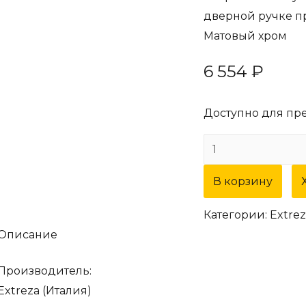
дверной ручке п
Матовый хром
6 554
₽
Доступно для пр
Количество
товара
В корзину
Дверная
ручка
Категории:
Extrez
Extreza
Описание
"VIGO"
(Виго)
Производитель:
324
Extreza (Италия)
на