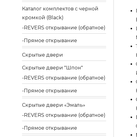
(Туба)
Каталог комплектов c черной
126
кромкой (Black)
на
REVERS открывание (обратное)
розет
Прямое открывание
R05
матов
Скрытые двери
бронз
Скрытые двери "Шпон"
F03
REVERS открывание (обратное)
Прямое открывание
Скрытые двери «Эмаль»
REVERS открывание (обратное)
Прямое открывание