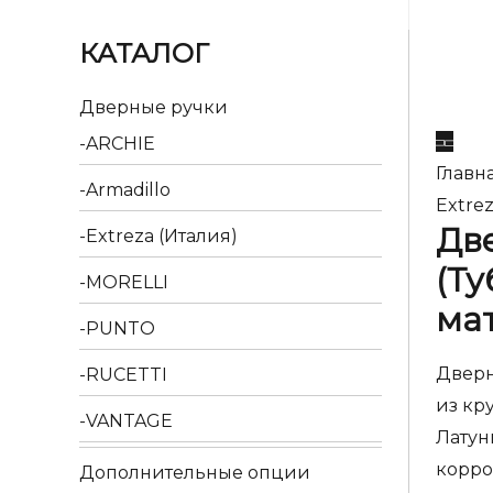
КАТАЛОГ
Дверные ручки
ARCHIE
Главн
Armadillo
Extrez
Две
Extreza (Италия)
(Ту
MORELLI
ма
PUNTO
Дверн
RUCETTI
из кр
VANTAGE
Латун
корро
Дополнительные опции