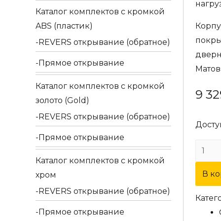
нагру
Каталог комплектов c кромкой
ABS (пластик)
Корпу
покры
REVERS открывание (обратное)
дверн
Прямое открывание
Матов
Каталог комплектов c кромкой
9 3
золото (Gold)
REVERS открывание (обратное)
Досту
Прямое открывание
Колич
Каталог комплектов c кромкой
товар
В к
хром
Двер
ручка
REVERS открывание (обратное)
Катег
Extre
Прямое открывание
"TUBA