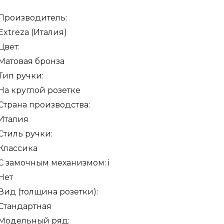
Производитель:
Extreza (Италия)
Цвет:
ке
Матовая бронза
Тип ручки:
ая
На круглой розетке
а
Страна производства:
Италия
Стиль ручки:
Классика
С замочным механизмом:
i
Нет
Вид (толщина розетки):
Стандартная
Модельный ряд: