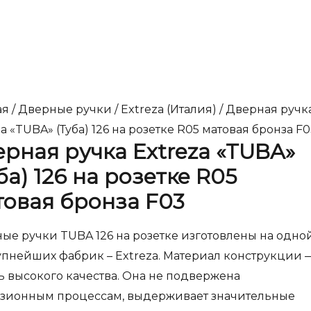
ая
/
Дверные ручки
/
Extreza (Италия)
/ Дверная ручк
a «TUBA» (Туба) 126 на розетке R05 матовая бронза F
рная ручка Extreza «TUBA»
ба) 126 на розетке R05
товая бронза F03
ые ручки TUBA 126 на розетке изготовлены на одно
упнейших фабрик – Extreza. Материал конструкции 
ь высокого качества. Она не подвержена
зионным процессам, выдерживает значительные