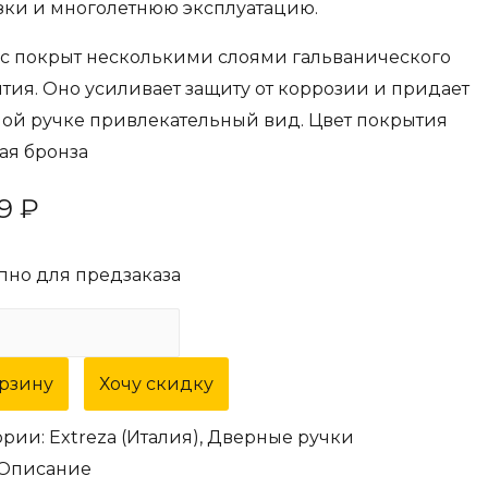
зки и многолетнюю эксплуатацию.
с покрыт несколькими слоями гальванического
тия. Оно усиливает защиту от коррозии и придает
ой ручке привлекательный вид. Цвет покрытия
ая бронза
29
₽
пно для предзаказа
ество
а
орзину
Хочу скидку
ная
ории:
Extreza (Италия)
,
Дверные ручки
za
Описание
"