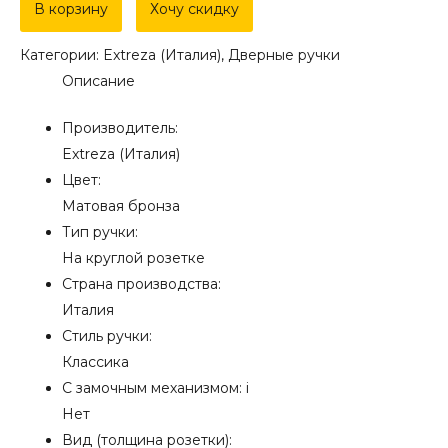
Дверная
В корзину
Хочу скидку
ручка
Категории:
Extreza (Италия)
,
Дверные ручки
Extreza
Описание
"TOLEDO"
(Толедо)
Производитель:
323
Extreza (Италия)
на
Цвет:
розетке
Матовая бронза
R04
Тип ручки:
матовая
На круглой розетке
бронза
Страна производства:
F03
Италия
Стиль ручки:
Классика
С замочным механизмом:
i
Нет
Вид (толщина розетки):