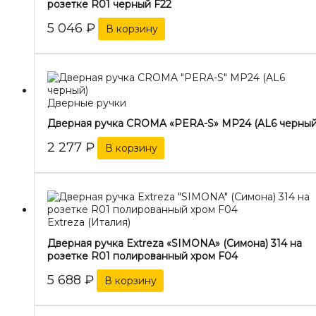
розетке R01 черный F22
5 046
₽
В корзину
Дверные ручки
Дверная ручка CROMA «PERA-S» MP24 (AL6 черный
2 277
₽
В корзину
Extreza (Италия)
Дверная ручка Extreza «SIMONA» (Симона) 314 на
розетке R01 полированный хром F04
5 688
₽
В корзину