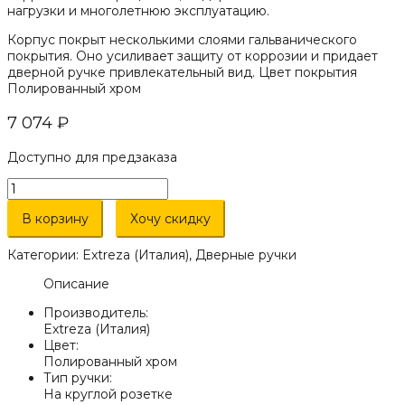
нагрузки и многолетнюю эксплуатацию.
Корпус покрыт несколькими слоями гальванического
покрытия. Оно усиливает защиту от коррозии и придает
дверной ручке привлекательный вид. Цвет покрытия
Полированный хром
7 074
₽
Доступно для предзаказа
Количество
товара
Дверная
В корзину
Хочу скидку
ручка
Extreza
Категории:
Extreza (Италия)
,
Дверные ручки
"TERNI"
(Терни)
Описание
320
Производитель:
на
Extreza (Италия)
розетке
Цвет:
R06
Полированный хром
полированный
Тип ручки:
хром
На круглой розетке
F04