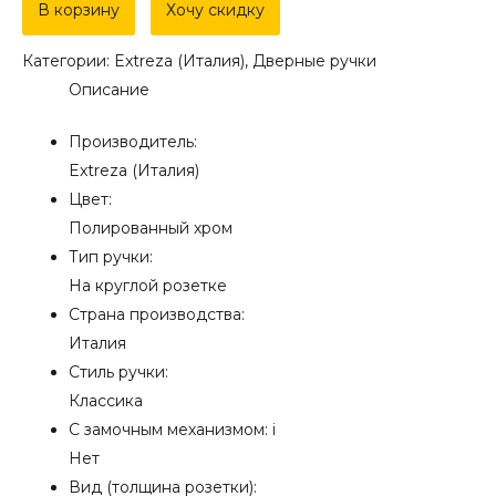
Дверная
В корзину
Хочу скидку
ручка
Категории:
Extreza (Италия)
,
Дверные ручки
Extreza
Описание
"TERNI"
(Терни)
Производитель:
320
Extreza (Италия)
на
Цвет:
розетке
Полированный хром
R03
Тип ручки:
полированный
На круглой розетке
хром
Страна производства:
F04
Италия
Стиль ручки:
Классика
С замочным механизмом:
i
Нет
Вид (толщина розетки):