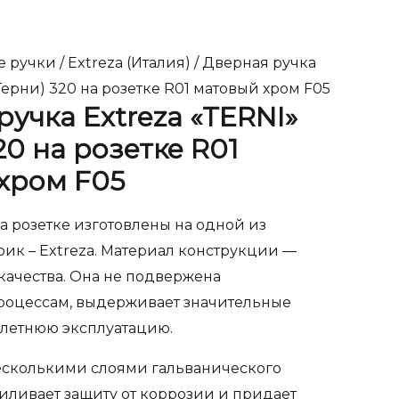
е ручки
/
Extreza (Италия)
/ Дверная ручка
(Терни) 320 на розетке R01 матовый хром F05
ручка Extreza «TERNI»
20 на розетке R01
хром F05
 розетке изготовлены на одной из
ик – Extreza. Материал конструкции —
качества. Она не подвержена
оцессам, выдерживает значительные
олетнюю эксплуатацию.
есколькими слоями гальванического
иливает защиту от коррозии и придает