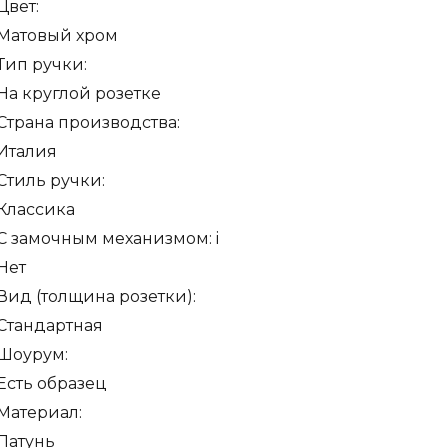
Цвет:
розетке
Матовый хром
R01
Тип ручки:
матовый
На круглой розетке
хром
Страна производства:
F05
Италия
Стиль ручки:
Классика
С замочным механизмом:
i
Нет
Вид (толщина розетки):
Стандартная
Шоурум:
Есть образец
Материал:
Латунь