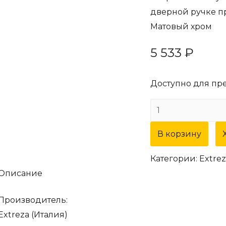
дверной ручке п
Матовый хром
5 533
₽
Доступно для пр
Количество
товара
В корзину
Дверная
ручка
Категории:
Extrez
Extreza
Описание
"TERNI"
(Терни)
Производитель:
320
Extreza (Италия)
на