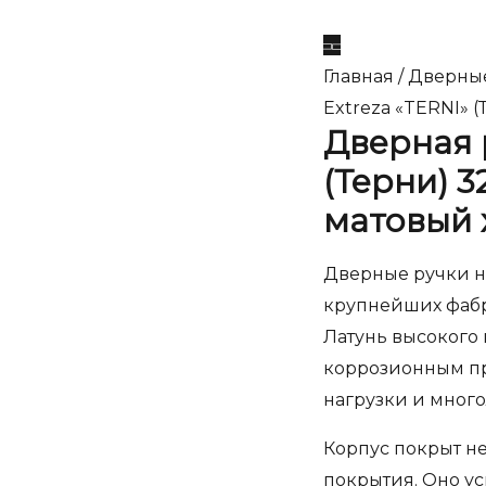
Главная
/
Дверны
Extreza «TERNI» 
Дверная 
(Терни) 3
матовый 
Дверные ручки на
крупнейших фабр
Латунь высокого 
коррозионным пр
нагрузки и мног
Корпус покрыт н
покрытия. Оно ус