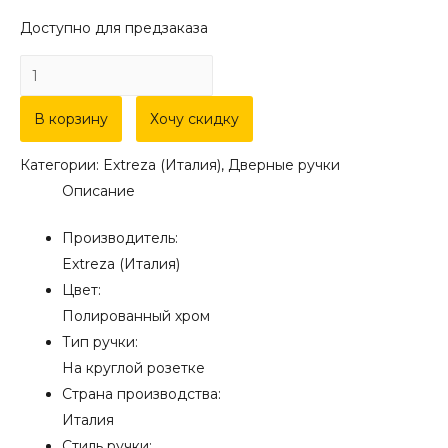
Доступно для предзаказа
Количество
товара
Дверная
В корзину
Хочу скидку
ручка
Категории:
Extreza (Италия)
,
Дверные ручки
Extreza
Описание
"PIERO"
(Пьеро)
Производитель:
326
Extreza (Италия)
на
Цвет:
розетке
Полированный хром
R02
Тип ручки:
полированный
На круглой розетке
хром
Страна производства:
F04
Италия
Стиль ручки: