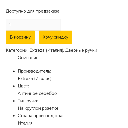
Доступно для предзаказа
Количество
товара
Дверная
В корзину
Хочу скидку
ручка
Категории:
Extreza (Италия)
,
Дверные ручки
Extreza
Описание
"PIERO"
(Пиеро)
Производитель:
326
Extreza (Италия)
на
Цвет:
розетке
Античное серебро
R05
Тип ручки:
античное
На круглой розетке
серебро
Страна производства:
F45
Италия