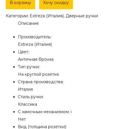
Дверная
В корзину
Хочу скидку
ручка
Категории:
Extreza (Италия)
,
Дверные ручки
Extreza
Описание
"PETRA"
(Петра)
Производитель:
304
Extreza (Италия)
на
Цвет:
розетке
Античная бронза
R05
Тип ручки:
античная
На круглой розетке
бронза
Страна производства:
F23
Италия
Стиль ручки:
Классика
С замочным механизмом:
i
Нет
Вид (толщина розетки):