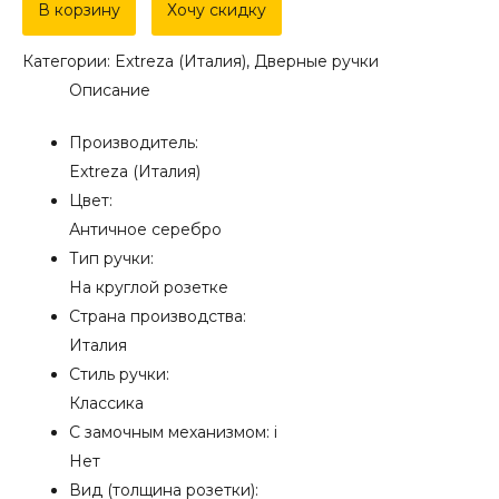
Дверная
В корзину
Хочу скидку
ручка
Категории:
Extreza (Италия)
,
Дверные ручки
Extreza
Описание
"PETRA"
(Петра)
Производитель:
304
Extreza (Италия)
на
Цвет:
розетке
Античное серебро
R03
Тип ручки:
античное
На круглой розетке
серебро
Страна производства:
F45
Италия
Стиль ручки:
Классика
С замочным механизмом:
i
Нет
Вид (толщина розетки):