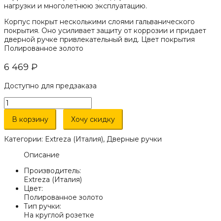
нагрузки и многолетнюю эксплуатацию.
Корпус покрыт несколькими слоями гальванического
покрытия. Оно усиливает защиту от коррозии и придает
дверной ручке привлекательный вид. Цвет покрытия
Полированное золото
6 469
₽
Доступно для предзаказа
Количество
товара
Дверная
В корзину
Хочу скидку
ручка
Extreza
Категории:
Extreza (Италия)
,
Дверные ручки
"PETRA"
(Петра)
Описание
304
Производитель:
на
Extreza (Италия)
розетке
Цвет:
R01
Полированное золото
полированная
Тип ручки:
латунь
На круглой розетке
F01