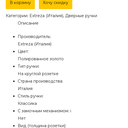
Дверная
В корзину
Хочу скидку
ручка
Категории:
Extreza (Италия)
,
Дверные ручки
Extreza
Описание
"NINA"
(Нина)
Производитель:
317
Extreza (Италия)
на
Цвет:
розетке
Полированное золото
R01
Тип ручки:
полированная
На круглой розетке
латунь
Страна производства:
F01
Италия
Стиль ручки:
Классика
С замочным механизмом:
i
Нет
Вид (толщина розетки):