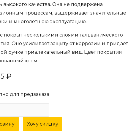
ь высокого качества. Она не подвержена
зионным процессам, выдерживает значительные
зки и многолетнюю эксплуатацию.
с покрыт несколькими слоями гальванического
тия. Оно усиливает защиту от коррозии и придает
ой ручке привлекательный вид. Цвет покрытия
рованный хром
45
₽
пно для предзаказа
ество
а
орзину
Хочу скидку
ная