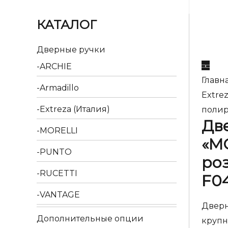
КАТАЛОГ
Дверные ручки
ARCHIE
Главн
Armadillo
Extre
Extreza (Италия)
полир
Две
MORELLI
«M
PUNTO
ро
RUCETTI
F0
VANTAGE
Дверн
Дополнительные опции
крупн