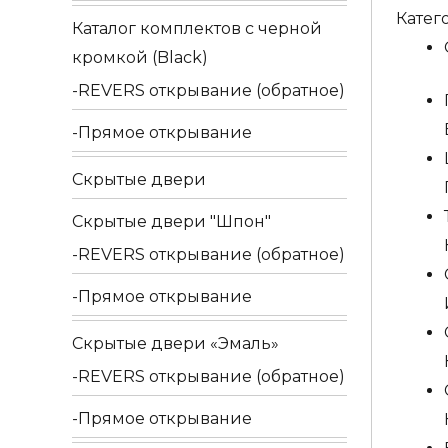
ручка
Катег
Каталог комплектов c черной
Extre
кромкой (Black)
"MON
(Мона
REVERS открывание (обратное)
330
Прямое открывание
на
розет
Скрытые двери
R02
Скрытые двери "Шпон"
поли
REVERS открывание (обратное)
хром
F04
Прямое открывание
Скрытые двери «Эмаль»
REVERS открывание (обратное)
Прямое открывание