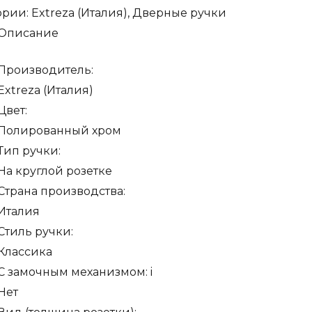
ории:
Extreza (Италия)
,
Дверные ручки
za
Описание
ACO"
ко)
Производитель:
Extreza (Италия)
Цвет:
ке
Полированный хром
Тип ручки:
рованный
На круглой розетке
Страна производства:
Италия
Стиль ручки:
Классика
С замочным механизмом:
i
Нет