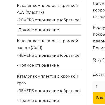
Латун
Каталог комплектов c кромкой
корро
ABS (пластик)
нагру
REVERS открывание (обратное)
Корпу
Прямое открывание
покры
Каталог комплектов c кромкой
дверн
золото (Gold)
Поли
REVERS открывание (обратное)
9 4
Прямое открывание
Досту
Каталог комплектов c кромкой
хром
Колич
REVERS открывание (обратное)
товар
В к
Двер
Прямое открывание