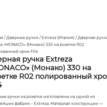
ая
/
Дверные ручки
/
Extreza (Италия)
/ Дверная ручк
za «MONACO» (Монако) 330 на розетке R02
ованный хром F04
рная ручка Extreza
ONACO» (Монако) 330 на
зетке R02 полированный хр
4
ые ручки на розетке изготовлены на одной из
ейших фабрик – Extreza. Материал конструкции —