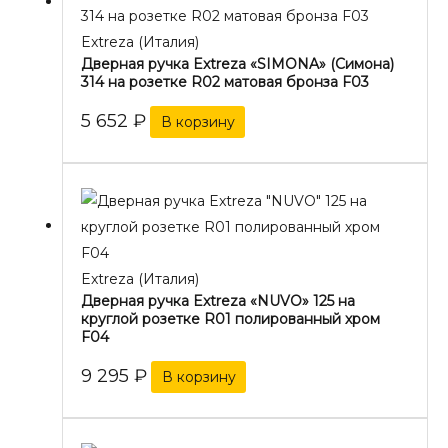
Extreza (Италия)
Дверная ручка Extreza «SIMONA» (Симона)
314 на розетке R02 матовая бронза F03
5 652
₽
В корзину
Extreza (Италия)
Дверная ручка Extreza «NUVO» 125 на
круглой розетке R01 полированный хром
F04
9 295
₽
В корзину