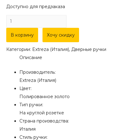
Доступно для предзаказа
Количество
товара
Дверная
В корзину
Хочу скидку
ручка
Категории:
Extreza (Италия)
,
Дверные ручки
Extreza
Описание
"MIREL"
(Мирел)
Производитель:
316
Extreza (Италия)
на
Цвет:
розетке
Полированное золото
R03
Тип ручки:
полированная
На круглой розетке
латунь
Страна производства:
F01
Италия
Стиль ручки: