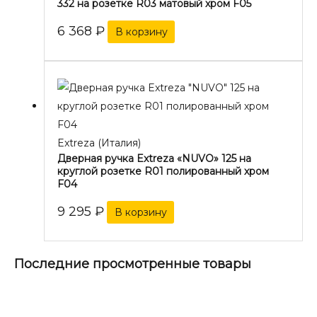
332 на розетке R03 матовый хром F05
6 368
₽
В корзину
Extreza (Италия)
Дверная ручка Extreza «NUVO» 125 на
круглой розетке R01 полированный хром
F04
9 295
₽
В корзину
Последние просмотренные товары