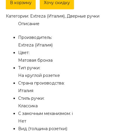
Дверная
В корзину
Хочу скидку
ручка
Категории:
Extreza (Италия)
,
Дверные ручки
Extreza
Описание
"LINA"
(Лина)
Производитель:
313
Extreza (Италия)
на
Цвет:
розетке
Матовая бронза
R01
Тип ручки:
матовая
На круглой розетке
бронза
Страна производства:
F03
Италия
Стиль ручки:
Классика
С замочным механизмом:
i
Нет
Вид (толщина розетки):