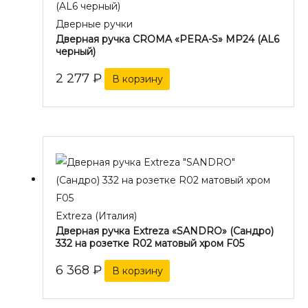
Дверные ручки
Дверная ручка CROMA «PERA-S» MP24 (AL6
черный)
2 277
₽
В корзину
Extreza (Италия)
Дверная ручка Extreza «SANDRO» (Сандро)
332 на розетке R02 матовый хром F05
6 368
₽
В корзину