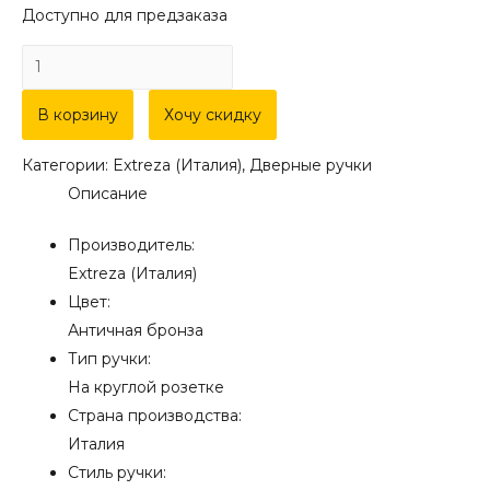
Доступно для предзаказа
Количество
товара
Дверная
В корзину
Хочу скидку
ручка
Категории:
Extreza (Италия)
,
Дверные ручки
Extreza
Описание
"LEON"
(Леон)
Производитель:
303
Extreza (Италия)
на
Цвет:
розетке
Античная бронза
R04
Тип ручки:
античная
На круглой розетке
бронза
Страна производства:
F23
Италия
Стиль ручки: