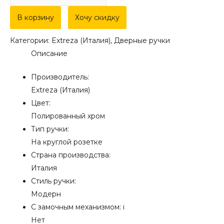
товара
Дверная
В корзину
Хочу скидку
ручка
Категории:
Extreza (Италия)
,
Дверные ручки
Extreza
Описание
Hi-
Tech
Производитель:
Slim
Extreza (Италия)
"TOLEDO"
Цвет:
323
Полированный хром
на
Тип ручки:
розетке
На круглой розетке
R12
Страна производства:
полированный
Италия
хром
Стиль ручки:
F04
Модерн
С замочным механизмом:
i
Нет