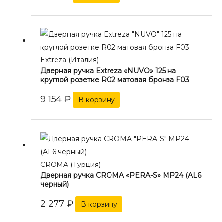
Extreza (Италия)
Дверная ручка Extreza «NUVO» 125 на
круглой розетке R02 матовая бронза F03
9 154
₽
В корзину
CROMA (Турция)
Дверная ручка CROMA «PERA-S» MP24 (AL6
черный)
2 277
₽
В корзину