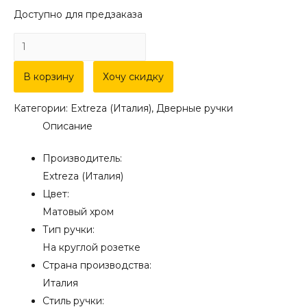
Доступно для предзаказа
Количество
товара
Дверная
В корзину
Хочу скидку
ручка
Категории:
Extreza (Италия)
,
Дверные ручки
Extreza
Описание
Hi-
Tech
Производитель:
"ROKSI"
Extreza (Италия)
(Рокси)
Цвет:
107
Матовый хром
R12
Тип ручки:
матовый
На круглой розетке
хром
Страна производства:
F05
Италия
Стиль ручки: