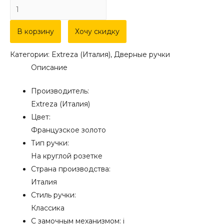
Количество
товара
Дверная
В корзину
Хочу скидку
ручка
Категории:
Extreza (Италия)
,
Дверные ручки
Extreza
Описание
"EVITA"
(Эвита)
Производитель:
301
Extreza (Италия)
на
Цвет:
розетке
Французское золото
R02
Тип ручки:
французское
На круглой розетке
золото
Страна производства:
+
Италия
коричневый
Стиль ручки:
F59
Классика
С замочным механизмом:
i