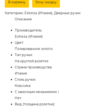
Дверная
В корзину
Хочу скидку
ручка
Категории:
Extreza (Италия)
,
Дверные ручки
Extreza
Описание
"EVITA"
(Эвита)
Производитель:
301
Extreza (Италия)
на
Цвет:
розетке
Полированное золото
R01
Тип ручки:
полированная
На круглой розетке
латунь
Страна производства:
F01
Италия
Стиль ручки:
Классика
С замочным механизмом:
i
Нет
Вид (толщина розетки):