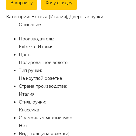
Дверная
В корзину
Хочу скидку
ручка
Категории:
Extreza (Италия)
,
Дверные ручки
Extreza
Описание
"DANIEL"
(Даниел)
Производитель:
308
Extreza (Италия)
на
Цвет:
розетке
Полированное золото
R05
Тип ручки:
полированная
На круглой розетке
латунь
Страна производства:
F01
Италия
Стиль ручки:
Классика
С замочным механизмом:
i
Нет
Вид (толщина розетки):