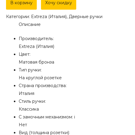
Дверная
В корзину
Хочу скидку
ручка
Категории:
Extreza (Италия)
,
Дверные ручки
Extreza
Описание
"DANIEL"
(Даниел)
Производитель:
308
Extreza (Италия)
на
Цвет:
розетке
Матовая бронза
R04
Тип ручки:
матовая
На круглой розетке
бронза
Страна производства:
F03
Италия
Стиль ручки:
Классика
С замочным механизмом:
i
Нет
Вид (толщина розетки):