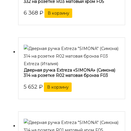
332 на розетке R03 матовый хром F05
6 368
₽
В корзину
Extreza (Италия)
Дверная ручка Extreza «SIMONA» (Симона)
314 на розетке R02 матовая бронза F03
5 652
₽
В корзину