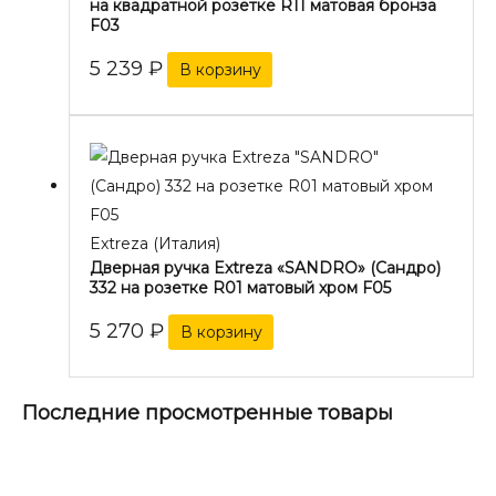
на квадратной розетке R11 матовая бронза
F03
5 239
₽
В корзину
Extreza (Италия)
Дверная ручка Extreza «SANDRO» (Сандро)
332 на розетке R01 матовый хром F05
5 270
₽
В корзину
Последние просмотренные товары