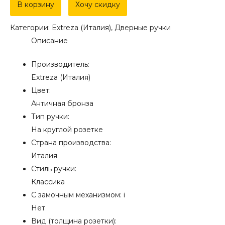
Дверная
В корзину
Хочу скидку
ручка
Категории:
Extreza (Италия)
,
Дверные ручки
Extreza
Описание
"DANIEL"
(Даниел)
Производитель:
308
Extreza (Италия)
на
Цвет:
розетке
Античная бронза
R04
Тип ручки:
античная
На круглой розетке
бронза
Страна производства:
F23
Италия
Стиль ручки:
Классика
С замочным механизмом:
i
Нет
Вид (толщина розетки):