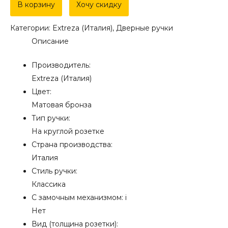
Дверная
В корзину
Хочу скидку
ручка
Категории:
Extreza (Италия)
,
Дверные ручки
Extreza
Описание
"COMO"
(Комо)
Производитель:
322
Extreza (Италия)
на
Цвет:
розетке
Матовая бронза
R03
Тип ручки:
матовая
На круглой розетке
бронза
Страна производства:
F03
Италия
Стиль ручки:
Классика
С замочным механизмом:
i
Нет
Вид (толщина розетки):