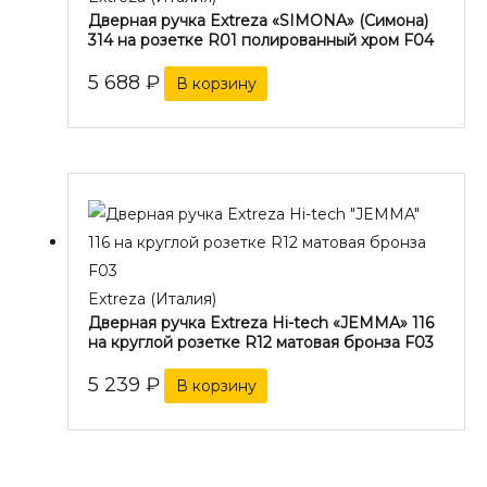
Дверная ручка Extreza «SIMONA» (Симона)
314 на розетке R01 полированный хром F04
5 688
₽
В корзину
Extreza (Италия)
Дверная ручка Extreza Hi-tech «JEMMA» 116
на круглой розетке R12 матовая бронза F03
5 239
₽
В корзину