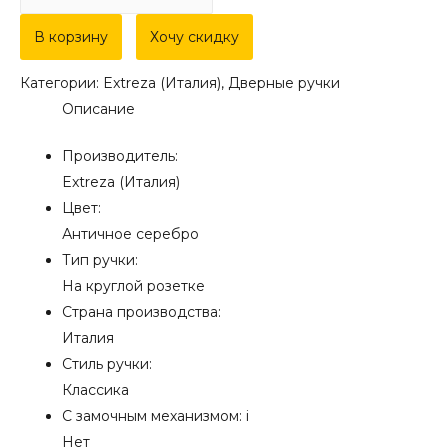
товара
Дверная
В корзину
Хочу скидку
ручка
Категории:
Extreza (Италия)
,
Дверные ручки
Extreza
Описание
"CARRERA"
(Каррера)
Производитель:
321
Extreza (Италия)
на
Цвет:
розетке
Античное серебро
R01
Тип ручки:
античное
На круглой розетке
серебро
Страна производства:
F45
Италия
Стиль ручки:
Классика
С замочным механизмом:
i
Нет