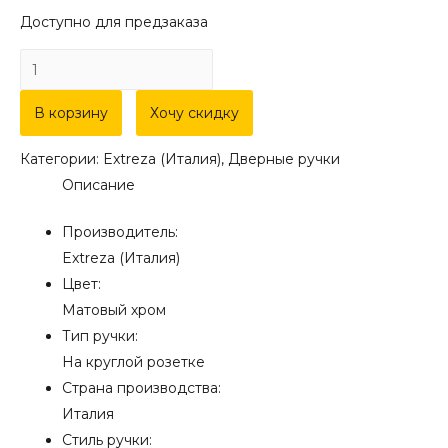
Доступно для предзаказа
Количество
товара
Дверная
В корзину
Хочу скидку
ручка
Категории:
Extreza (Италия)
,
Дверные ручки
Extreza
Описание
"CALIPSO"
(Калипсо)
Производитель:
311
Extreza (Италия)
на
Цвет:
розетке
Матовый хром
R05
Тип ручки:
матовый
На круглой розетке
хром
Страна производства:
F05
Италия
Стиль ручки: