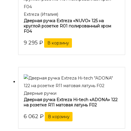
Extreza (Италия)
Дверная ручка Extreza «NUVO» 125 на
круглой розетке R01 полированный хром
F04
9 295
₽
В корзину
Дверные ручки
Дверная ручка Extreza Hi-tech «ADONA» 122
на розетке R11 матовая латунь F02
6 062
₽
В корзину