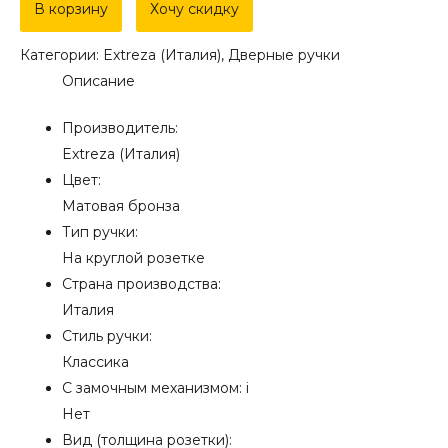
Дверная
В корзину
Хочу скидку
ручка
Категории:
Extreza (Италия)
,
Дверные ручки
Extreza
Описание
"BERTA"
(Берта)
Производитель:
312
Extreza (Италия)
на
Цвет:
розетке
Матовая бронза
R05
Тип ручки:
матовая
На круглой розетке
бронза
Страна производства:
F03
Италия
Стиль ручки:
Классика
С замочным механизмом:
i
Нет
Вид (толщина розетки):