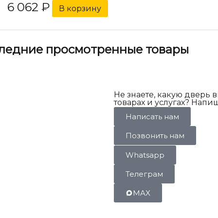
6 062
₽
В корзину
ледние просмотренные товары
Не знаете, какую дверь 
товарах и услугах? Напи
Написать нам
Позвонить нам
Whatsapp
Телеграм
MAX