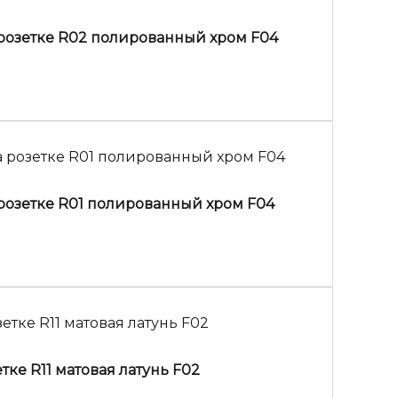
 розетке R02 полированный хром F04
 розетке R01 полированный хром F04
тке R11 матовая латунь F02