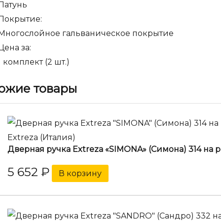
Латунь
Покрытие:
Многослойное гальваническое покрытие
Цена за:
1 комплект (2 шт.)
ожие товары
Extreza (Италия)
Дверная ручка Extreza «SIMONA» (Симона) 314 на р
5 652
₽
В корзину