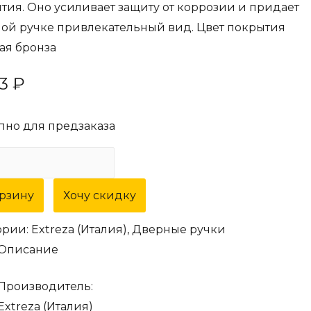
тия. Оно усиливает защиту от коррозии и придает
ой ручке привлекательный вид. Цвет покрытия
ая бронза
73
₽
пно для предзаказа
орзину
Хочу скидку
ории:
Extreza (Италия)
,
Дверные ручки
Описание
Производитель:
Extreza (Италия)