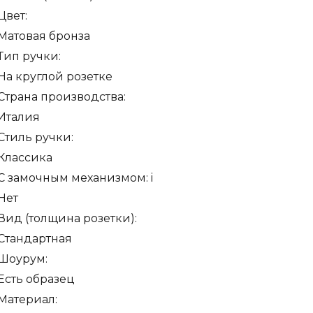
Цвет:
Матовая бронза
Тип ручки:
На круглой розетке
Страна производства:
Италия
Стиль ручки:
Классика
С замочным механизмом:
i
Нет
Вид (толщина розетки):
Стандартная
Шоурум:
Есть образец
Материал: