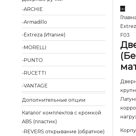
ARCHIE
Главн
Armadillo
Extrez
Extreza (Италия)
F03
Две
MORELLI
(Бе
PUNTO
ма
RUCETTI
Дверн
VANTAGE
крупн
Латун
Дополнительные опции
корро
Каталог комплектов c кромкой
нагру
ABS (пластик)
Корпу
REVERS открывание (обратное)