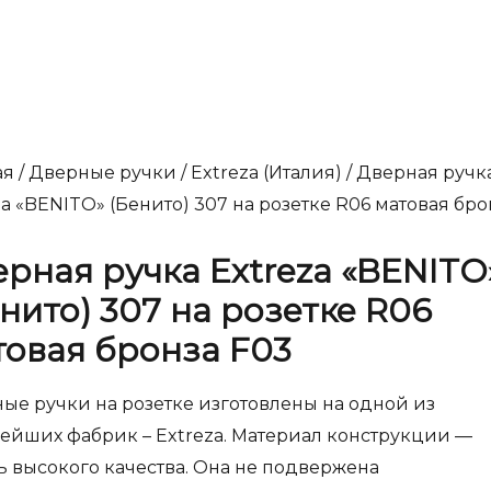
ая
/
Дверные ручки
/
Extreza (Италия)
/ Дверная ручк
za «BENITO» (Бенито) 307 на розетке R06 матовая бро
рная ручка Extreza «BENITO
нито) 307 на розетке R06
товая бронза F03
ые ручки на розетке изготовлены на одной из
ейших фабрик – Extreza. Материал конструкции —
ь высокого качества. Она не подвержена