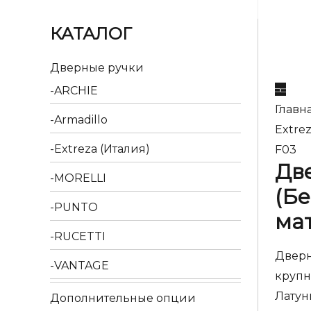
КАТАЛОГ
Дверные ручки
ARCHIE
Главн
Armadillo
Extre
Extreza (Италия)
F03
Две
MORELLI
(Бе
PUNTO
ма
RUCETTI
Дверн
VANTAGE
крупн
Латун
Дополнительные опции