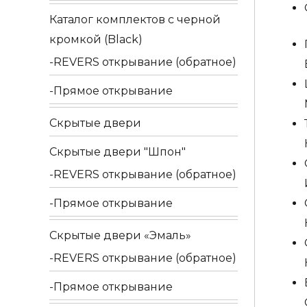
"BENI
Каталог комплектов c черной
(Бени
кромкой (Black)
307
REVERS открывание (обратное)
на
Прямое открывание
розет
R06
Скрытые двери
матов
Скрытые двери "Шпон"
бронз
REVERS открывание (обратное)
F03
Прямое открывание
Скрытые двери «Эмаль»
REVERS открывание (обратное)
Прямое открывание