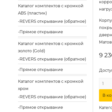
корро
Каталог комплектов c кромкой
нагру
ABS (пластик)
Корпу
REVERS открывание (обратное)
покры
Прямое открывание
дверн
Матов
Каталог комплектов c кромкой
золото (Gold)
9 2
REVERS открывание (обратное)
Прямое открывание
Досту
Каталог комплектов c кромкой
Колич
хром
товар
В к
Двер
REVERS открывание (обратное)
ручка
Прямое открывание
Катег
Extre