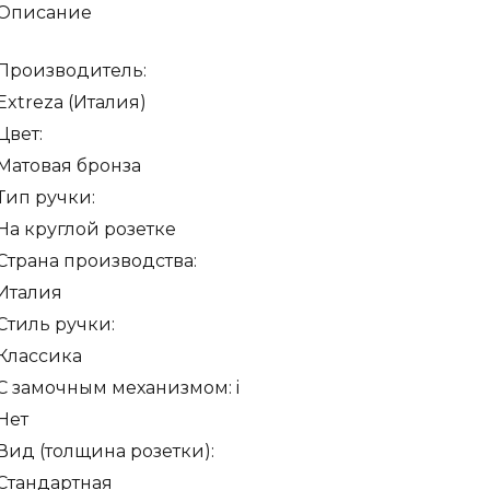
Описание
TO"
то)
Производитель:
Extreza (Италия)
Цвет:
ке
Матовая бронза
Тип ручки:
ая
На круглой розетке
а
Страна производства:
Италия
Стиль ручки:
Классика
С замочным механизмом:
i
Нет
Вид (толщина розетки):
Стандартная