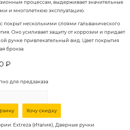
зионным процессам, выдерживает значительные
зки и многолетнюю эксплуатацию.
с покрыт несколькими слоями гальванического
тия. Оно усиливает защиту от коррозии и придает
ой ручке привлекательный вид. Цвет покрытия
ая бронза
30
₽
пно для предзаказа
ество
а
орзину
Хочу скидку
ная
ории:
Extreza (Италия)
,
Дверные ручки
za