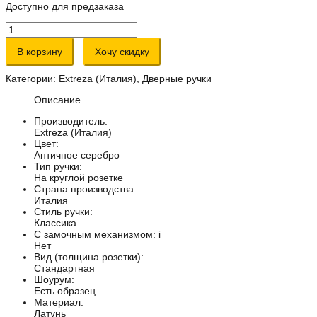
Доступно для предзаказа
Количество
товара
Дверная
В корзину
Хочу скидку
ручка
Extreza
Категории:
Extreza (Италия)
,
Дверные ручки
"BENITO"
(Бенито)
Описание
307
на
Производитель:
розетке
Extreza (Италия)
R04
Цвет:
античное
Античное серебро
серебро
Тип ручки:
F45
На круглой розетке
Страна производства:
Италия
Стиль ручки:
Классика
С замочным механизмом:
i
Нет
Вид (толщина розетки):
Стандартная
Шоурум:
Есть образец
Материал:
Латунь