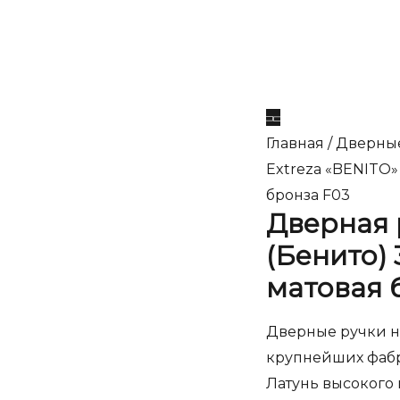
Главная
/
Дверны
Extreza «BENITO»
бронза F03
Дверная 
(Бенито) 
матовая 
Дверные ручки на
крупнейших фабр
Латунь высокого 