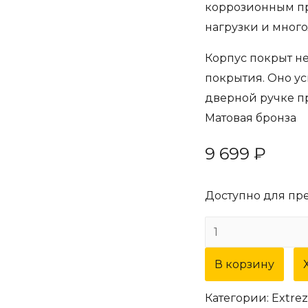
коррозионным пр
нагрузки и мног
Корпус покрыт н
покрытия. Оно ус
дверной ручке п
Матовая бронза
9 699
₽
Доступно для пр
Количество
товара
В корзину
Дверная
ручка
Категории:
Extrez
Extreza