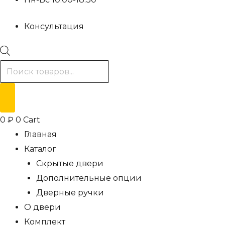
Консультация
Поиск
товаров
0
₽
0
Cart
Главная
Каталог
Скрытые двери
Дополнительные опции
Дверные ручки
О двери
Комплект