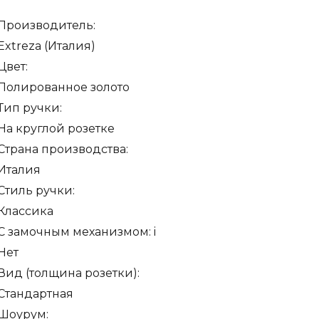
)
Производитель:
Extreza (Италия)
Цвет:
ованное
Полированное золото
о
Тип ручки:
На круглой розетке
Страна производства:
Италия
Стиль ручки:
Классика
С замочным механизмом:
i
Нет
Вид (толщина розетки):
Стандартная
Шоурум: