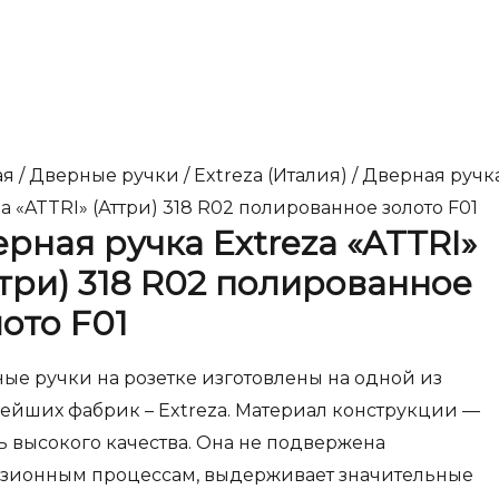
ая
/
Дверные ручки
/
Extreza (Италия)
/ Дверная ручк
za «ATTRI» (Аттри) 318 R02 полированное золото F01
рная ручка Extreza «ATTRI»
три) 318 R02 полированное
ото F01
ые ручки на розетке изготовлены на одной из
ейших фабрик – Extreza. Материал конструкции —
ь высокого качества. Она не подвержена
зионным процессам, выдерживает значительные