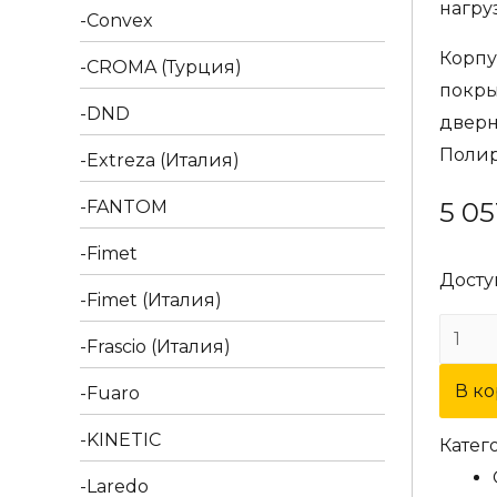
нагру
Convex
Корпу
CROMA (Турция)
покры
DND
дверн
Полир
Extreza (Италия)
FANTOM
5 05
Fimet
Досту
Fimet (Италия)
Колич
Frascio (Италия)
товар
В к
Fuaro
Двер
ручка
KINETIC
Катег
Extre
Laredo
"ATTRI