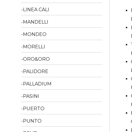
(Аттри
LINEA CALI
318
MANDELLI
R02
полир
MONDEO
золот
MORELLI
F01
ORO&ORO
PALIDORE
PALLADIUM
PASINI
PUERTO
PUNTO