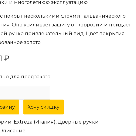
зки и многолетнюю эксплуатацию.
с покрыт несколькими слоями гальванического
тия. Оно усиливает защиту от коррозии и придает
ой ручке привлекательный вид. Цвет покрытия
ованное золото
1
₽
пно для предзаказа
ество
а
орзину
Хочу скидку
ная
ории:
Extreza (Италия)
,
Дверные ручки
za
Описание
"