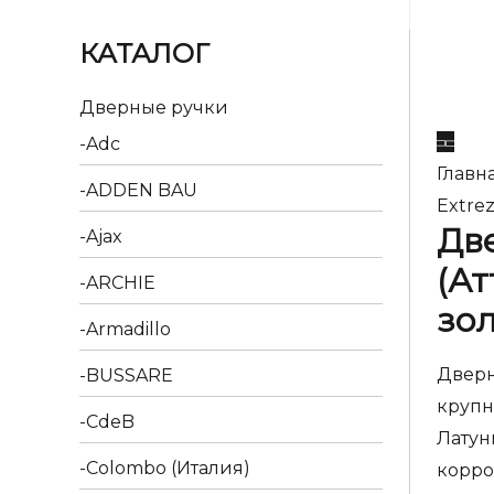
КАТАЛОГ
Дверные ручки
Adc
Главн
ADDEN BAU
Extre
Две
Ajax
(Ат
ARCHIE
зол
Armadillo
Дверн
BUSSARE
крупн
CdeB
Латун
Colombo (Италия)
корро