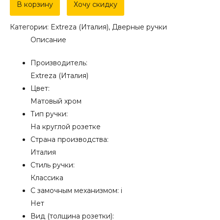
Дверная
В корзину
Хочу скидку
ручка
Категории:
Extreza (Италия)
,
Дверные ручки
Extreza
Описание
"AGATA"
(Агата)
Производитель:
310
Extreza (Италия)
на
Цвет:
розетке
Матовый хром
R02
Тип ручки:
матовый
На круглой розетке
хром
Страна производства:
F05
Италия
Стиль ручки:
Классика
С замочным механизмом:
i
Нет
Вид (толщина розетки):