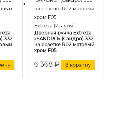
Extreza (Италия)
reza
Дверная ручка Extreza
) 332
«SANDRO» (Сандро) 332
товый
на розетке R02 матовый
хром F05
6 368
₽
зину
В корзину