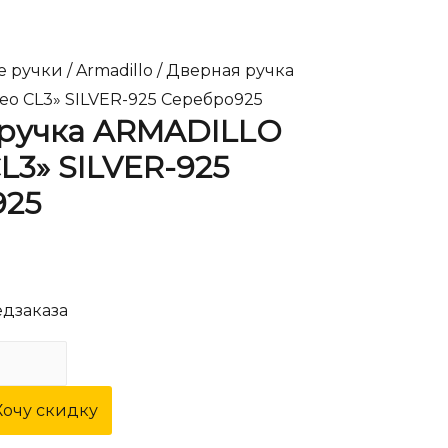
е ручки
/
Armadillo
/ Дверная ручка
o CL3» SILVER-925 Серебро925
 ручка ARMADILLO
L3» SILVER-925
925
едзаказа
Хочу скидку