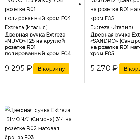
Extreza (Италия)
Extreza (Италия)
Дверная ручка Extreza
Дверная ручка Ext
«NUVO» 125 на круглой
«SANDRO» (Сандро
розетке R01
на розетке R01 ма
полированный хром F04
хром F05
9 295
₽
5 270
₽
В корзину
В кор