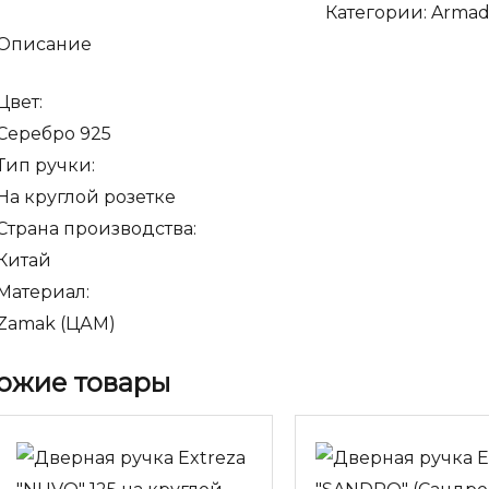
Категории:
Armadi
ARMADILLO
Описание
"Romeo
CL3"
Цвет:
SILVER-
Серебро 925
925
Тип ручки:
Серебро925
На круглой розетке
Страна производства:
Китай
Материал:
Zamak (ЦАМ)
ожие товары