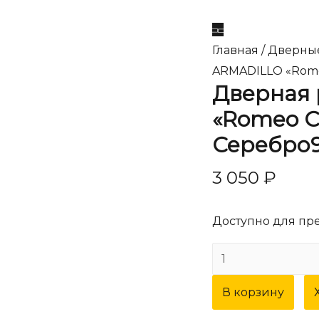
Главная
/
Дверны
ARMADILLO «Rome
Дверная
«Romeo C
Серебро
3 050
₽
Доступно для пр
Количество
товара
В корзину
Дверная
ручка