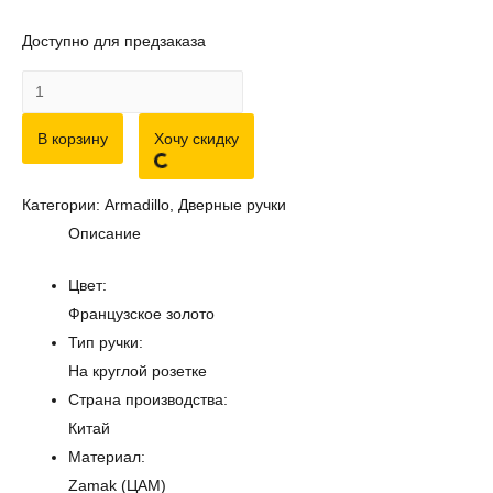
Доступно для предзаказа
Количество
товара
В корзину
Хочу скидку
Дверная
ручка
ARMADILLO
Категории:
Armadillo
,
Дверные ручки
"Bella
Описание
CL2"
FG-
Цвет:
10
Французское золото
Французское
Тип ручки:
золото
На круглой розетке
Страна производства:
Китай
Материал:
Zamak (ЦАМ)