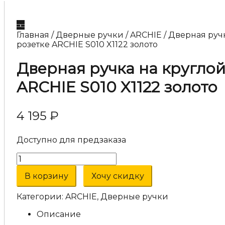
Главная
/
Дверные ручки
/
ARCHIE
/ Дверная руч
розетке ARCHIE S010 X1122 золото
Дверная ручка на круглой
ARCHIE S010 X1122 золото
4 195
₽
Доступно для предзаказа
Количество
товара
Дверная
В корзину
Хочу скидку
ручка
на
Категории:
ARCHIE
,
Дверные ручки
круглой
розетке
Описание
ARCHIE