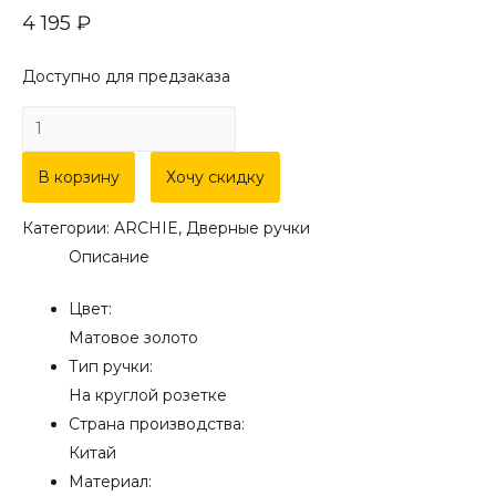
4 195
₽
Доступно для предзаказа
Количество
товара
Дверная
В корзину
Хочу скидку
ручка
Категории:
ARCHIE
,
Дверные ручки
на
Описание
круглой
розетке
Цвет:
ARCHIE
Матовое золото
S010
Тип ручки:
X10II
На круглой розетке
матовое
Страна производства:
золото
Китай
Материал: