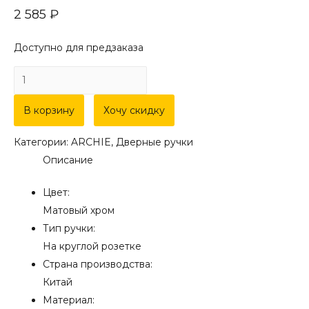
2 585
₽
Доступно для предзаказа
Количество
товара
Дверная
В корзину
Хочу скидку
ручка
Категории:
ARCHIE
,
Дверные ручки
на
Описание
круглой
розетке
Цвет:
ARCHIE
Матовый хром
S010
Тип ручки:
G99
На круглой розетке
матовый
Страна производства:
хром
Китай
Материал: