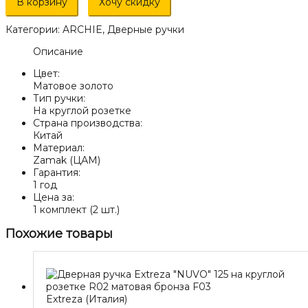
Дверная
В корзину
Хочу скидку
ручка
на
Категории:
ARCHIE
,
Дверные ручки
круглой
розетке
Описание
ARCHIE
Цвет:
S010
Матовое золото
59II
Тип ручки:
матовое
На круглой розетке
золото
Страна производства:
Китай
Материал:
Zamak (ЦАМ)
Гарантия:
1 год
Цена за:
1 комплект (2 шт.)
Похожие товары
Extreza (Италия)